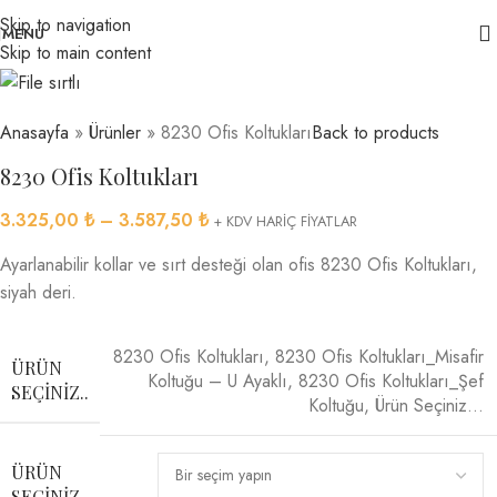
Skip to navigation
MENU
Skip to main content
Anasayfa
»
Ürünler
»
8230 Ofis Koltukları
Back to products
8230 Ofis Koltukları
3.325,00
₺
–
3.587,50
₺
+ KDV HARİÇ FİYATLAR
Ayarlanabilir kollar ve sırt desteği olan ofis 8230 Ofis Koltukları,
siyah deri.
8230 Ofis Koltukları
,
8230 Ofis Koltukları_Misafir
ÜRÜN
Koltuğu – U Ayaklı
,
8230 Ofis Koltukları_Şef
SEÇINIZ..
Koltuğu
,
Ürün Seçiniz…
ÜRÜN
SEÇINIZ..