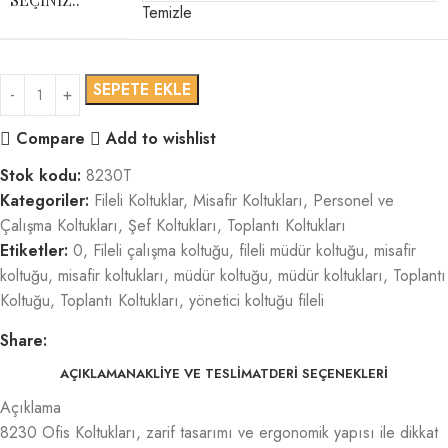
Temizle
SEPETE EKLE
Compare
Add to wishlist
Stok kodu:
8230T
Kategoriler:
Fileli Koltuklar
,
Misafir Koltukları
,
Personel ve
Çalışma Koltukları
,
Şef Koltukları
,
Toplantı Koltukları
Etiketler:
0
,
Fileli çalışma koltuğu
,
fileli müdür koltuğu
,
misafir
koltuğu
,
misafir koltukları
,
müdür koltuğu
,
müdür koltukları
,
Toplantı
Koltuğu
,
Toplantı Koltukları
,
yönetici koltuğu fileli
Share:
AÇIKLAMA
NAKLIYE VE TESLIMAT
DERI SEÇENEKLERI
Açıklama
8230 Ofis Koltukları, zarif tasarımı ve ergonomik yapısı ile dikkat