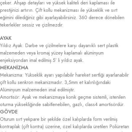
çeker. Ahşap detayları ve yüksek kaliteli deri kaplaması ile
prestijinizi artırın. Çift kollu mekanizması ile yükseklik ve sırt
eğimini dilediğiniz gibi ayarlayabilirsiniz. 360 derece dönebilen
tekerlekler sessiz ve çizilmezdir.
AYAK
Yıldız Ayak: Darbe ve çizilmelere karșı dayanıklı sert plastik
malzemeden veya kromaj yüzey kaplamalı alüminyum
enjeksiyondan imal edilmiș 5’ li yıldız ayak.
MEKANİZMA
Mekanizma: Yükseklik ayarı yapılabilir hareket sertliği ayarlanabilir
çift kollu senkron mekanizmadır. 3,5mm et kalınlığındaki
Alüminyum malzemeden imal edilmiștir.
Amortisör: Ayak ve mekanizmaya konik geçme sistemli, istenilen
oturma yüksekliğinde sabitlenebilen, gazlı, class4 amortisördür.
GÖVDE
Oturum sırt yekpare bir șekilde özel kalıplarda form verilmiș
kontraplak (çift kontra) üzerine, özel kalıplarda üretilen Poliüretan