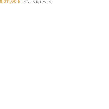
8.011,00
₺
+ KDV HARİÇ FİYATLAR