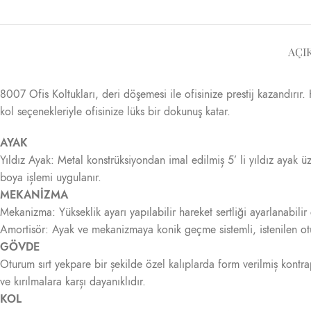
AÇI
8007 Ofis Koltukları, deri döşemesi ile ofisinize prestij kazandırır
kol seçenekleriyle ofisinize lüks bir dokunuş katar.
AYAK
Yıldız Ayak: Metal konstrüksiyondan imal edilmiș 5’ li yıldız ayak 
boya ișlemi uygulanır.
MEKANİZMA
Mekanizma: Yükseklik ayarı yapılabilir hareket sertliği ayarlanabil
Amortisör: Ayak ve mekanizmaya konik geçme sistemli, istenilen otu
GÖVDE
Oturum sırt yekpare bir șekilde özel kalıplarda form verilmiș kontra
ve kırılmalara karșı dayanıklıdır.
KOL