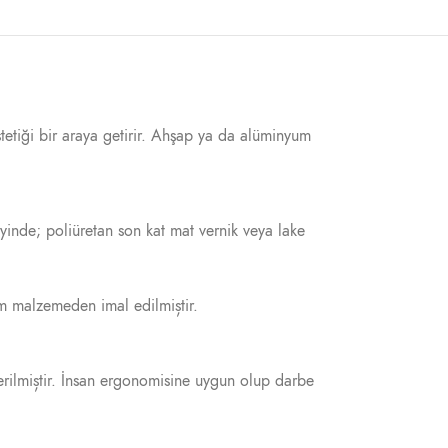
stetiği bir araya getirir. Ahşap ya da alüminyum
yinde; poliüretan son kat mat vernik veya lake
um malzemeden imal edilmiștir.
 verilmiștir. İnsan ergonomisine uygun olup darbe