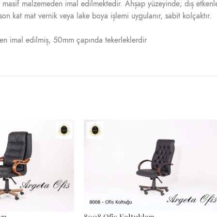
ın masif malzemeden imal edilmektedir. Ahșap yüzeyinde; dıș etkenl
son kat mat vernik veya lake boya ișlemi uygulanır, sabit kolçaktır.
en imal edilmiș, 50mm çapında tekerleklerdir
rı
8008 Ofis Koltukları