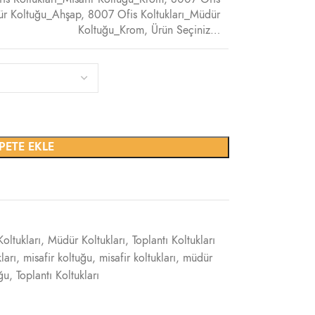
ür Koltuğu_Ahşap
,
8007 Ofis Koltukları_Müdür
Koltuğu_Krom
,
Ürün Seçiniz…
PETE EKLE
Koltukları
,
Müdür Koltukları
,
Toplantı Koltukları
ları
,
misafir koltuğu
,
misafir koltukları
,
müdür
ğu
,
Toplantı Koltukları