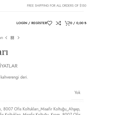
FREE SHIPPING FOR ALL ORDERS OF $150
LOGIN / REGISTER
0
/
0,00
₺
rı
arı
İYATLAR
 kahverengi deri.
Yok
ı
,
8007 Ofis Koltukları_Misafir Koltuğu_Ahşap
,
is Koltukları_Misafir Koltuğu_Krom
,
8007 Ofis