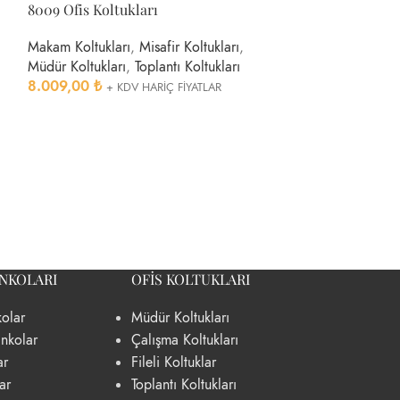
8009 Ofis Koltukları
Makam Koltukları
,
Misafir Koltukları
,
Müdür Koltukları
,
Toplantı Koltukları
8.009,00
₺
+ KDV HARİÇ FİYATLAR
8010 Ofis Koltu
Misafir Koltukları
Toplantı Koltuklar
8.010,00
₺
+ K
ANKOLARI
OFIS KOLTUKLARI
olar
Müdür Koltukları
nkolar
Çalışma Koltukları
ar
Fileli Koltuklar
ar
Toplantı Koltukları