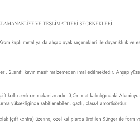
KLAMA
NAKLIYE VE TESLIMAT
DERI SEÇENEKLERI
. Krom kaplı metal ya da ahşap ayak seçenekleri ile dayanıklılık ve e
üzeri, 2.sınıf kayın masif malzemeden imal edilmektedir. Ahșap yüze
ir çift kollu senkron mekanizmadır. 3,5mm et kalınlığındaki Alüminy
rma yüksekliğinde sabitlenebilen, gazlı, class4 amortisördür.
plak (çift kontra) üzerine, özel kalıplarda üretilen Sünger ile form