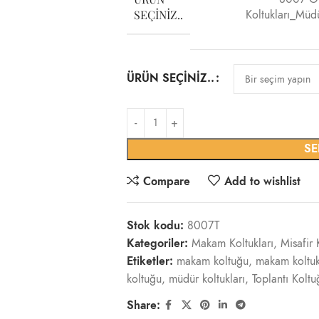
SEÇINIZ..
Koltukları_Müd
ÜRÜN SEÇINIZ..
SE
Compare
Add to wishlist
Stok kodu:
8007T
Kategoriler:
Makam Koltukları
,
Misafir 
Etiketler:
makam koltuğu
,
makam koltuk
koltuğu
,
müdür koltukları
,
Toplantı Koltu
Share: