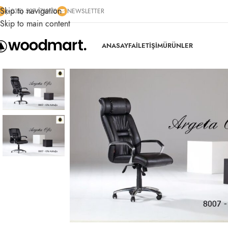
Skip to navigation
(+035) 527-1710-70
NEWSLETTER
Skip to main content
ANASAYFA
İLETİŞİM
ÜRÜNLER