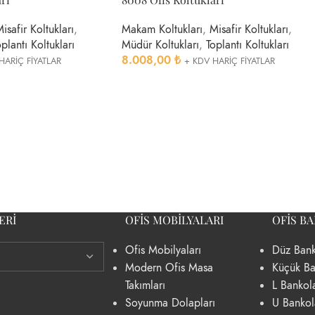
isafir Koltukları
,
Makam Koltukları
,
Misafir Koltukları
,
plantı Koltukları
Müdür Koltukları
,
Toplantı Koltukları
8.008,00
₺
HARİÇ FİYATLAR
+ KDV HARİÇ FİYATLAR
ERI
OFIS MOBILYALARI
OFIS B
Ofis Mobilyaları
Düz Bank
Modern Ofis Masa
Küçük Ba
Takımları
L Bankol
Soyunma Dolapları
U Bankol