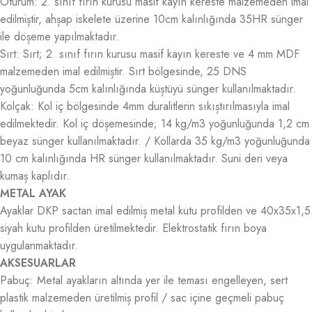
Oturum: 2. sınıf fırın kurusu masif kayın kereste malzemeden imal
edilmiștir, ahșap iskelete üzerine 10cm kalınlığında 35HR sünger
ile döșeme yapılmaktadır.
Sırt: Sırt; 2. sınıf fırın kurusu masif kayın kereste ve 4 mm MDF
malzemeden imal edilmiștir. Sırt bölgesinde, 25 DNS
yoğunluğunda 5cm kalınlığında küștüyü sünger kullanılmaktadır.
Kolçak: Kol iç bölgesinde 4mm duralitlerin sıkıștırılmasıyla imal
edilmektedir. Kol iç döșemesinde; 14 kg/m3 yoğunluğunda 1,2 cm
beyaz sünger kullanılmaktadır. / Kollarda 35 kg/m3 yoğunluğunda
10 cm kalınlığında HR sünger kullanılmaktadır. Suni deri veya
kumaș kaplıdır.
METAL AYAK
Ayaklar DKP sactan imal edilmiș metal kutu profilden ve 40x35x1,5
siyah kutu profilden üretilmektedir. Elektrostatik fırın boya
uygulanmaktadır.
AKSESUARLAR
Pabuç: Metal ayakların altında yer ile teması engelleyen, sert
plastik malzemeden üretilmiș profil / sac içine geçmeli pabuç