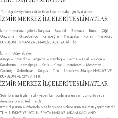
Yurt dışı sevkiyatlarda ürün ilave kasa ambalaj için fiyat alınız..
İZMİR MERKEZ İLÇELERİ TESLİMATLAR
İzmir’in merkez ilçeleri ; Balçova – Bayraklı – Bornova – Buca – Çiğli –
Gaziemir – Güzelbahçe – Karabağlar – Karşıyaka – Konak – Narlıdere
KURULUM FİRMAMIZA , NAKLİYE ALICIYA AİTTİR.
İzmir’in Diğer ilçeleri
Aliağa – Bayındır – Bergama – Beydağ – Çeşme – Dikili – Foça –
Karaburun – Kemalpaşa – Kınık – Kiraz – Menderes – Menemen –
Ödemiş – Seferihisar – Selçuk – Tire – Torbalı ve Urla için NAKLİYE VE
KURULUM ALICIYA AİTTİR.
İZMİR MERKEZ İLÇELERİ TESLİMATLAR
Şehirlerarası taşılamacılık yapan kamyonlara ürün yarı demonte yada
demonte olarak teslim edilir.
İzmir dışı ürün alımlarında bina kapısında sizlere ürün teslimatı yapılmaktadır
TÜM TÜRKİYE’YE UYGUN FİYATA NAKLİYE İMKANI SAĞLANIR