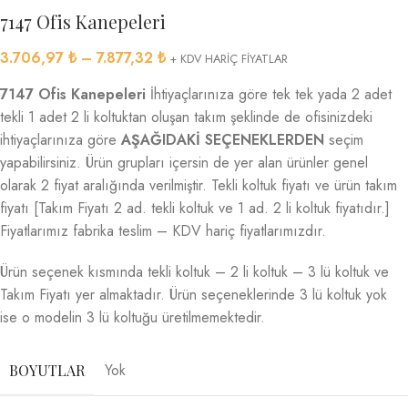
7147 Ofis Kanepeleri
3.706,97
₺
–
7.877,32
₺
+ KDV HARİÇ FİYATLAR
7147 Ofis Kanepeleri
İhtiyaçlarınıza göre tek tek yada 2 adet
tekli 1 adet 2 li koltuktan oluşan takım şeklinde de ofisinizdeki
ihtiyaçlarınıza göre
AŞAĞIDAKİ SEÇENEKLERDEN
seçim
yapabilirsiniz. Ürün grupları içersin de yer alan ürünler genel
olarak 2 fiyat aralığında verilmiştir. Tekli koltuk fiyatı ve ürün takım
fiyatı [Takım Fiyatı 2 ad. tekli koltuk ve 1 ad. 2 li koltuk fiyatıdır.]
Fiyatlarımız fabrika teslim – KDV hariç fiyatlarımızdır.
Ürün seçenek kısmında tekli koltuk – 2 li koltuk – 3 lü koltuk ve
Takım Fiyatı yer almaktadır. Ürün seçeneklerinde 3 lü koltuk yok
ise o modelin 3 lü koltuğu üretilmemektedir.
Yok
BOYUTLAR