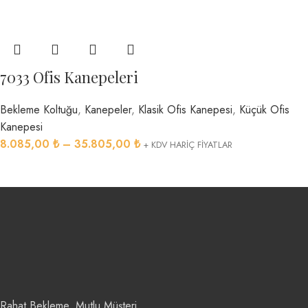
7033 Ofis Kanepeleri
Bekleme Koltuğu
,
Kanepeler
,
Klasik Ofis Kanepesi
,
Küçük Ofis
Kanepesi
8.085,00
₺
–
35.805,00
₺
+ KDV HARİÇ FİYATLAR
Rahat Bekleme, Mutlu Müşteri