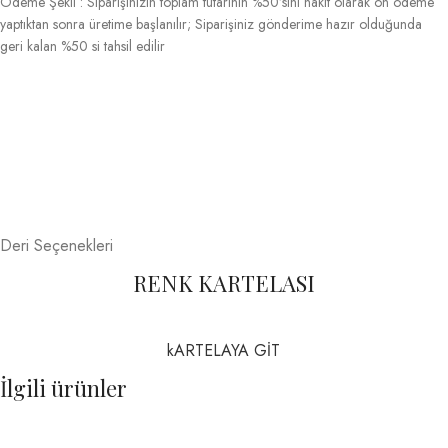
Ödeme Şekli : Siparişinizin toplam tutarının %50’sini nakit olarak ön ödeme
yaptıktan sonra üretime başlanılır; Siparişiniz gönderime hazır olduğunda
geri kalan %50 si tahsil edilir
Deri Seçenekleri
RENK KARTELASI
kARTELAYA GİT
İlgili ürünler