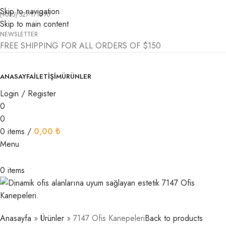
Skip to navigation
(+035) 527-1710-70
Skip to main content
NEWSLETTER
FREE SHIPPING FOR ALL ORDERS OF $150
ANASAYFA
İLETİŞİM
ÜRÜNLER
Login / Register
0
0
0
items
/
0,00
₺
Menu
0
items
Anasayfa
»
Ürünler
»
7147 Ofis Kanepeleri
Back to products