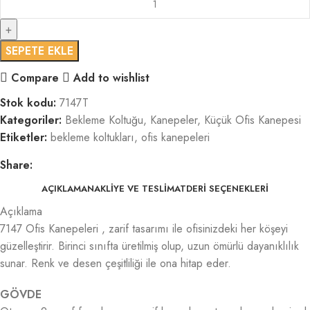
SEPETE EKLE
Compare
Add to wishlist
Stok kodu:
7147T
Kategoriler:
Bekleme Koltuğu
,
Kanepeler
,
Küçük Ofis Kanepesi
Etiketler:
bekleme koltukları
,
ofis kanepeleri
Share:
AÇIKLAMA
NAKLIYE VE TESLIMAT
DERI SEÇENEKLERI
Açıklama
7147 Ofis Kanepeleri , zarif tasarımı ile ofisinizdeki her köşeyi
güzelleştirir. Birinci sınıfta üretilmiş olup, uzun ömürlü dayanıklılık
sunar. Renk ve desen çeşitliliği ile ona hitap eder.
GÖVDE