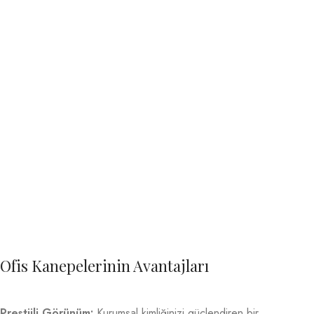
Ofis Kanepelerinin Avantajları
Prestijli Görünüm:
Kurumsal kimliğinizi güçlendiren bir