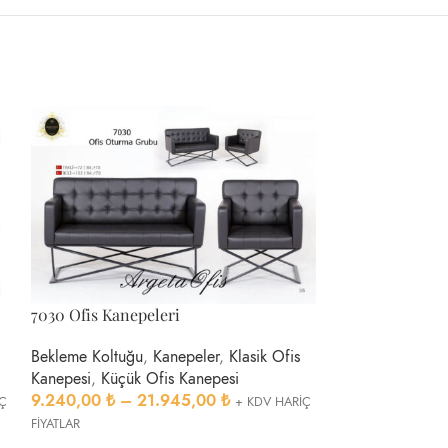
7030 Ofis Kanepeleri
7032 Ofis Kanep
Bekleme Koltuğu
,
Kanepeler
,
Klasik Ofis
Bekleme Koltuğu
Kanepesi
,
Küçük Ofis Kanepesi
Kanepesi
,
Küçük
9.240,00
₺
–
21.945,00
₺
5.775,00
₺
–
İÇ
+ KDV HARİÇ
FİYATLAR
FİYATLAR