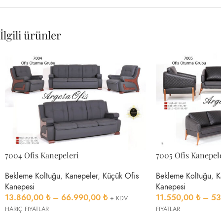
İlgili ürünler
7004 Ofis Kanepeleri
7005 Ofis Kanepel
Bekleme Koltuğu
,
Kanepeler
,
Küçük Ofis
Bekleme Koltuğu
,
K
Kanepesi
Kanepesi
13.860,00
₺
–
66.990,00
₺
11.550,00
₺
–
53
+ KDV
HARİÇ FİYATLAR
FİYATLAR