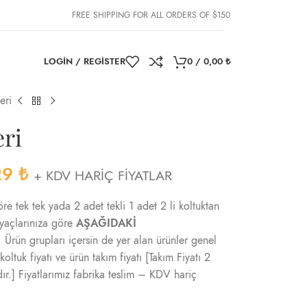
FREE SHIPPING FOR ALL ORDERS OF $150
LOGIN / REGISTER
0
/
0,00
₺
eri
eri
29
₺
+ KDV HARİÇ FİYATLAR
öre tek tek yada 2 adet tekli 1 adet 2 li koltuktan
iyaçlarınıza göre
AŞAĞIDAKİ
. Ürün grupları içersin de yer alan ürünler genel
 koltuk fiyatı ve ürün takım fiyatı [Takım Fiyatı 2
ıdır.] Fiyatlarımız fabrika teslim – KDV hariç