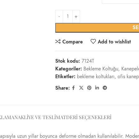
SE
Compare
Add to wishlist
Stok kodu:
7124T
Kategoriler:
Bekleme Koltuğu
,
Kanepel
Etiketler:
bekleme koltukları
,
ofis kanep
Share:
KLAMA
NAKLIYE VE TESLIMAT
DERI SEÇENEKLERI
apısıyla uzun yıllar boyunca deforme olmadan kullanılabilir. Modern