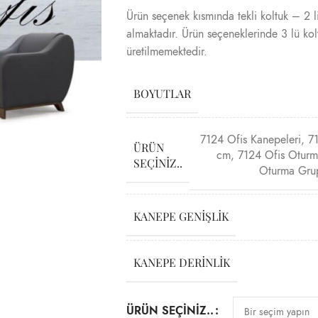
Ürün seçenek kısmında tekli koltuk – 2 li
almaktadır. Ürün seçeneklerinde 3 lü kol
üretilmemektedir.
BOYUTLAR
7124 Ofis Kanepeleri
,
71
ÜRÜN
cm
,
7124 Ofis Oturm
SEÇINIZ..
Oturma Grup
KANEPE GENIŞLIK
KANEPE DERINLIK
ÜRÜN SEÇINIZ..