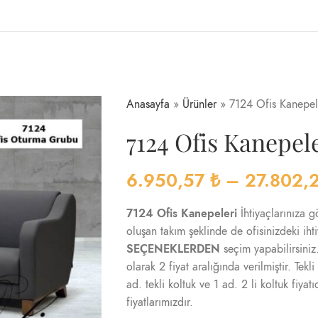
Anasayfa
»
Ürünler
»
7124 Ofis Kanepel
7124 Ofis Kanepel
6.950,57
₺
–
27.802,
7124 Ofis Kanepeleri
İhtiyaçlarınıza g
oluşan takım şeklinde de ofisinizdeki iht
SEÇENEKLERDEN
seçim yapabilirsiniz
olarak 2 fiyat aralığında verilmiştir. Tekli
ad. tekli koltuk ve 1 ad. 2 li koltuk fiyat
fiyatlarımızdır.