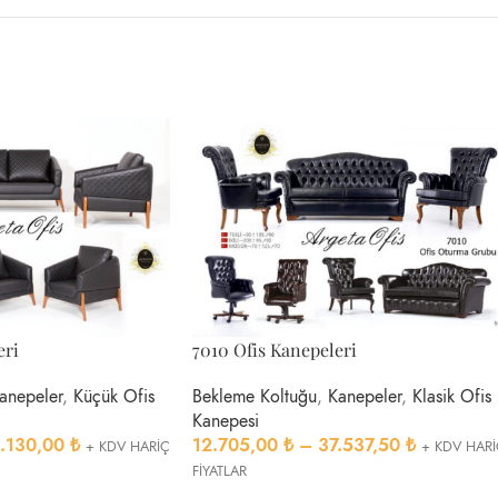
eri
7010 Ofis Kanepeleri
anepeler
,
Küçük Ofis
Bekleme Koltuğu
,
Kanepeler
,
Klasik Ofis
Kanepesi
.130,00
₺
12.705,00
₺
–
37.537,50
₺
+ KDV HARİÇ
+ KDV HAR
FİYATLAR