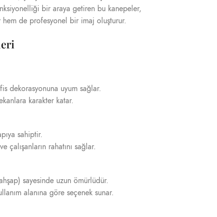
onksiyonelliği bir araya getiren bu kanepeler,
 hem de profesyonel bir imaj oluşturur.
eri
ofis dekorasyonuna uyum sağlar.
kanlara karakter katar.
ıya sahiptir.
ve çalışanların rahatını sağlar.
ya ahşap) sayesinde uzun ömürlüdür.
ullanım alanına göre seçenek sunar.