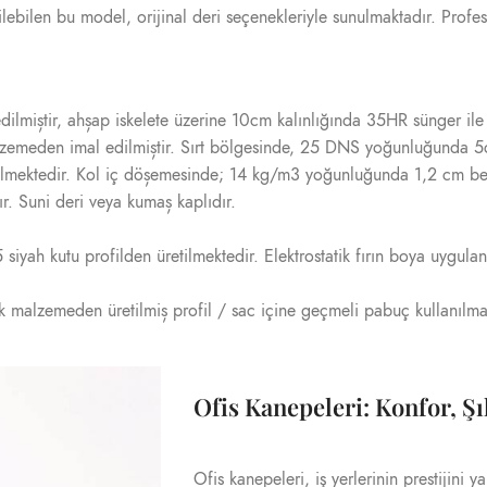
tirilebilen bu model, orijinal deri seçenekleriyle sunulmaktadır. Prof
edilmiștir, ahșap iskelete üzerine 10cm kalınlığında 35HR sünger il
malzemeden imal edilmiștir. Sırt bölgesinde, 25 DNS yoğunluğunda 5c
 edilmektedir. Kol iç döșemesinde; 14 kg/m3 yoğunluğunda 1,2 cm be
. Suni deri veya kumaș kaplıdır.
iyah kutu profilden üretilmektedir. Elektrostatik fırın boya uygula
tik malzemeden üretilmiș profil / sac içine geçmeli pabuç kullanılma
Ofis Kanepeleri: Konfor, Şı
Ofis kanepeleri, iş yerlerinin prestijini y