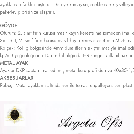
ayaklarıyla farklı oluşturur. Deri ve kumaş seçenekleriyle kişiselleş
paketleyip ofisinize ulaştırır.
GÖVDE
Oturum: 2. sınıf fırın kurusu masif kayın kereste malzemeden imal 
Sırt: Sırt; 2. sınıf fırın kurusu masif kayın kereste ve 4 mm MDF 
Kolçak: Kol iç bölgesinde 4mm duralitlerin sıkıștırılmasıyla imal
kg/m3 yoğunluğunda 10 cm kalınlığında HR sünger kullanılmaktadır
METAL AYAK
Ayaklar DKP sactan imal edilmiș metal kutu profilden ve 40x35x1,5 s
AKSESUARLAR
Pabuç: Metal ayakların altında yer ile teması engelleyen, sert plas