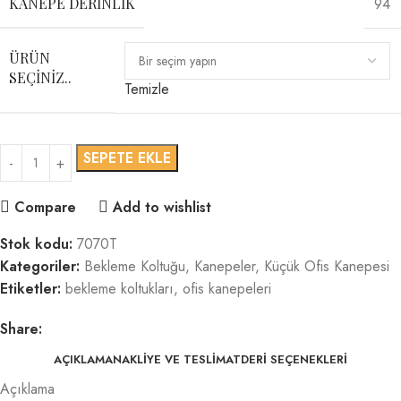
94
KANEPE DERINLIK
ÜRÜN
SEÇINIZ..
Temizle
SEPETE EKLE
Compare
Add to wishlist
Stok kodu:
7070T
Kategoriler:
Bekleme Koltuğu
,
Kanepeler
,
Küçük Ofis Kanepesi
Etiketler:
bekleme koltukları
,
ofis kanepeleri
Share:
AÇIKLAMA
NAKLIYE VE TESLIMAT
DERI SEÇENEKLERI
Açıklama