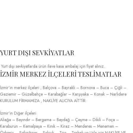
YURT DIŞI SEVKİYATLAR
Yurt dışı sevkiyatlarda ürün ilave kasa ambalaj için fiyat alınız..
İZMİR MERKEZ İLÇELERİ TESLİMATLAR
İzmir’in merkez ilçeleri ; Balçova – Bayraklı – Bornova – Buca – Çiğli –
Gaziemir – Güzelbahçe – Karabağlar – Karşıyaka – Konak – Narlıdere
KURULUM FİRMAMIZA , NAKLİYE ALICIYA AİTTİR.
İzmir’in Diğer ilçeleri
Aliağa – Bayındır – Bergama – Beydağ – Çeşme – Dikili – Foça –
Karaburun – Kemalpaşa – Kınık – Kiraz – Menderes – Menemen –
Ödemiş – Seferihisar – Selçuk – Tire – Torbalı ve Urla için NAKLİYE VE