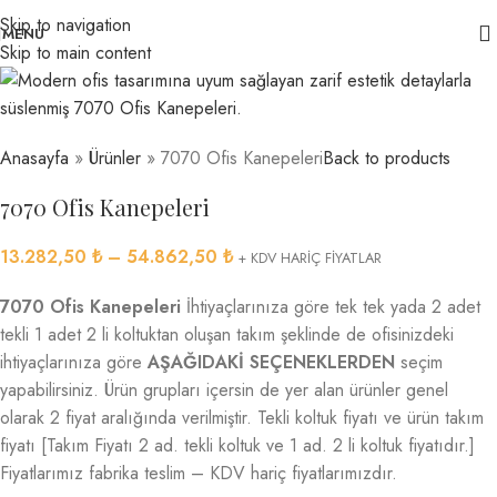
Skip to navigation
MENU
Skip to main content
Anasayfa
»
Ürünler
»
7070 Ofis Kanepeleri
Back to products
7070 Ofis Kanepeleri
13.282,50
₺
–
54.862,50
₺
+ KDV HARİÇ FİYATLAR
7070 Ofis Kanepeleri
İhtiyaçlarınıza göre tek tek yada 2 adet
tekli 1 adet 2 li koltuktan oluşan takım şeklinde de ofisinizdeki
ihtiyaçlarınıza göre
AŞAĞIDAKİ SEÇENEKLERDEN
seçim
yapabilirsiniz. Ürün grupları içersin de yer alan ürünler genel
olarak 2 fiyat aralığında verilmiştir. Tekli koltuk fiyatı ve ürün takım
fiyatı [Takım Fiyatı 2 ad. tekli koltuk ve 1 ad. 2 li koltuk fiyatıdır.]
Fiyatlarımız fabrika teslim – KDV hariç fiyatlarımızdır.