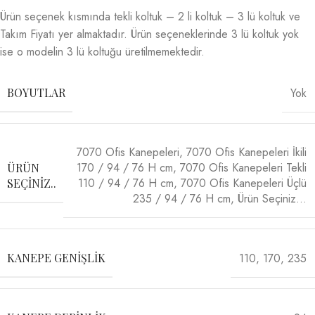
Ürün seçenek kısmında tekli koltuk – 2 li koltuk – 3 lü koltuk ve
Takım Fiyatı yer almaktadır. Ürün seçeneklerinde 3 lü koltuk yok
ise o modelin 3 lü koltuğu üretilmemektedir.
Yok
BOYUTLAR
7070 Ofis Kanepeleri
,
7070 Ofis Kanepeleri İkili
170 / 94 / 76 H cm
,
7070 Ofis Kanepeleri Tekli
ÜRÜN
110 / 94 / 76 H cm
,
7070 Ofis Kanepeleri Üçlü
SEÇINIZ..
235 / 94 / 76 H cm
,
Ürün Seçiniz…
110
,
170
,
235
KANEPE GENIŞLIK