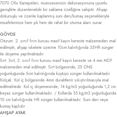
7070 Ofis Kanepeleri, müessesenizin dekorasyonuna uyumlu
genişlikte düzenlenebilir bir saklama özelliğine sahiptir. Ahşap
dokunuşlu ve özenle kaplanmış suni deri/kumaş seçenekleriyle
misafirlerinize hem şık hem de rahat bir oturma alanı sunar.
GÖVDE
Oturum: 2. sınıf fırın kurusu masif kayın kereste malzemeden imal
edilmiștir, ahșap iskelete üzerine 10cm kalınlığında 35HR sünger
ile döșeme yapılmaktadır.
Sırt: Sırt; 2. sınıf fırın kurusu masif kayın kereste ve 4 mm MDF
malzemeden imal edilmiștir. Sırt bölgesinde, 25 DNS
yoğunluğunda 5cm kalınlığında küștüyü sünger kullanılmaktadır.
Kolçak: Kol iç bölgesinde 4mm duralitlerin sıkıștırılmasıyla imal
edilmektedir. Kol iç döșemesinde; 14 kg/m3 yoğunluğunda 1,2 cm
beyaz sünger kullanılmaktadır. / Kollarda 35 kg/m3 yoğunluğunda
10 cm kalınlığında HR sünger kullanılmaktadır. Suni deri veya
kumaș kaplıdır.
AHŞAP AYAK