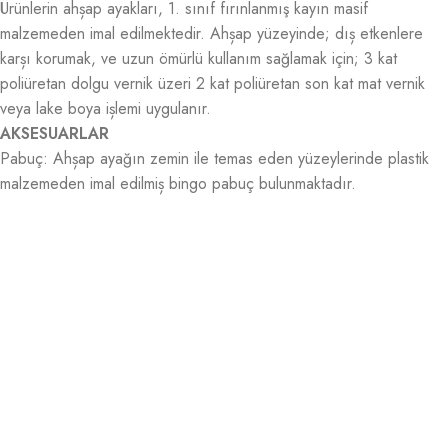
Ürünlerin ahșap ayakları, 1. sınıf fırınlanmış kayın masif
malzemeden imal edilmektedir. Ahșap yüzeyinde; dıș etkenlere
karșı korumak, ve uzun ömürlü kullanım sağlamak için; 3 kat
poliüretan dolgu vernik üzeri 2 kat poliüretan son kat mat vernik
veya lake boya ișlemi uygulanır.
AKSESUARLAR
Pabuç: Ahșap ayağın zemin ile temas eden yüzeylerinde plastik
malzemeden imal edilmiș bingo pabuç bulunmaktadır.