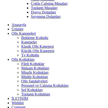
Çoklu Çalışma Masaları
Toplantı Masaları
Dosya Dolapları
Soyunma Dolapları
Anasayfa
Ürünler
Ofis Kanepeleri
Bekleme Koltuğu
Kanepeler
Klasik Ofis Kanepesi
Küçük Ofis Kanepesi
Tv Koltuğu
Ofis Koltukları
Fileli Koltuklar
Makam Koltukları
Misafir Koltukları
Müdür Koltukları
Ofis Sandalyeleri
Personel ve Çalışma Koltukları
Şef Koltukları
Toplantı Koltukları
İLETİŞİM
Wishlist
Compare