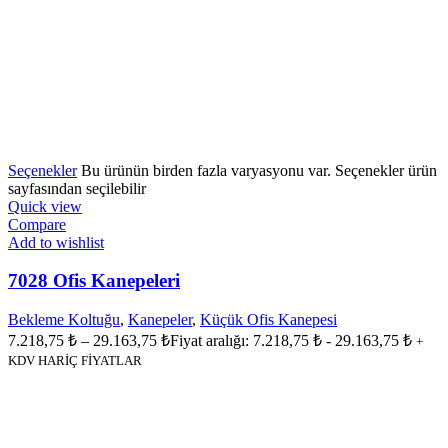
Seçenekler
Bu ürünün birden fazla varyasyonu var. Seçenekler ürün
sayfasından seçilebilir
Quick view
Compare
Add to wishlist
7028 Ofis Kanepeleri
Bekleme Koltuğu
,
Kanepeler
,
Küçük Ofis Kanepesi
7.218,75
₺
–
29.163,75
₺
Fiyat aralığı: 7.218,75 ₺ - 29.163,75 ₺
+
KDV HARİÇ FİYATLAR