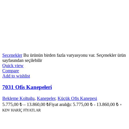
Seçenekler
Bu ürünün birden fazla varyasyonu var. Seçenekler ürün
sayfasından seçilebilir
Quick view
Compare
Add to wishlist
7031 Ofis Kanepeleri
Bekleme Koltuğu
,
Kanepeler
,
Küçük Ofis Kanepesi
5.775,00
₺
–
13.860,00
₺
Fiyat aralığı: 5.775,00 ₺ - 13.860,00 ₺
+
KDV HARİÇ FİYATLAR