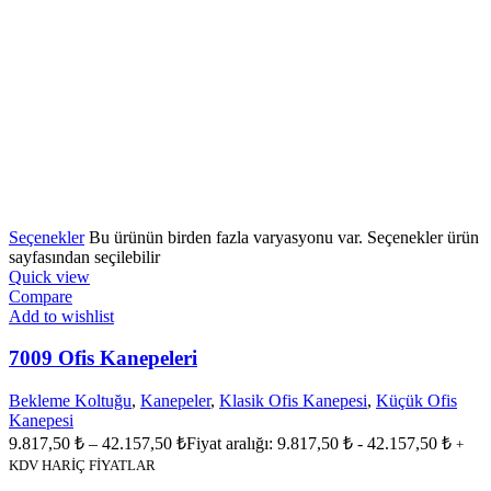
Seçenekler
Bu ürünün birden fazla varyasyonu var. Seçenekler ürün
sayfasından seçilebilir
Quick view
Compare
Add to wishlist
7009 Ofis Kanepeleri
Bekleme Koltuğu
,
Kanepeler
,
Klasik Ofis Kanepesi
,
Küçük Ofis
Kanepesi
9.817,50
₺
–
42.157,50
₺
Fiyat aralığı: 9.817,50 ₺ - 42.157,50 ₺
+
KDV HARİÇ FİYATLAR