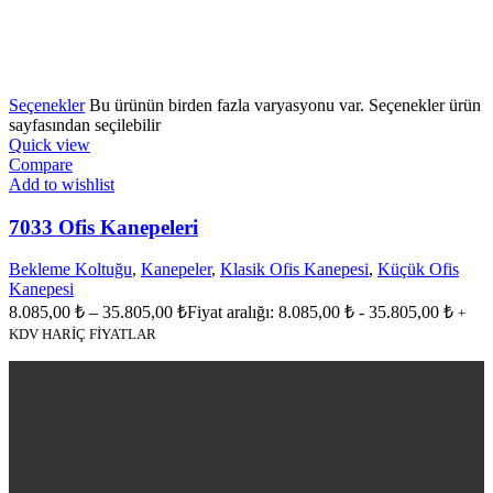
Seçenekler
Bu ürünün birden fazla varyasyonu var. Seçenekler ürün
sayfasından seçilebilir
Quick view
Compare
Add to wishlist
7033 Ofis Kanepeleri
Bekleme Koltuğu
,
Kanepeler
,
Klasik Ofis Kanepesi
,
Küçük Ofis
Kanepesi
8.085,00
₺
–
35.805,00
₺
Fiyat aralığı: 8.085,00 ₺ - 35.805,00 ₺
+
KDV HARİÇ FİYATLAR