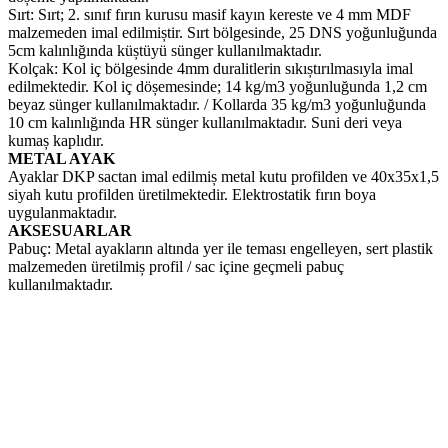
Sırt: Sırt; 2. sınıf fırın kurusu masif kayın kereste ve 4 mm MDF
malzemeden imal edilmiștir. Sırt bölgesinde, 25 DNS yoğunluğunda
5cm kalınlığında küștüyü sünger kullanılmaktadır.
Kolçak: Kol iç bölgesinde 4mm duralitlerin sıkıștırılmasıyla imal
edilmektedir. Kol iç döșemesinde; 14 kg/m3 yoğunluğunda 1,2 cm
beyaz sünger kullanılmaktadır. / Kollarda 35 kg/m3 yoğunluğunda
10 cm kalınlığında HR sünger kullanılmaktadır. Suni deri veya
kumaș kaplıdır.
METAL AYAK
Ayaklar DKP sactan imal edilmiș metal kutu profilden ve 40x35x1,5
siyah kutu profilden üretilmektedir. Elektrostatik fırın boya
uygulanmaktadır.
AKSESUARLAR
Pabuç: Metal ayakların altında yer ile teması engelleyen, sert plastik
malzemeden üretilmiș profil / sac içine geçmeli pabuç
kullanılmaktadır.