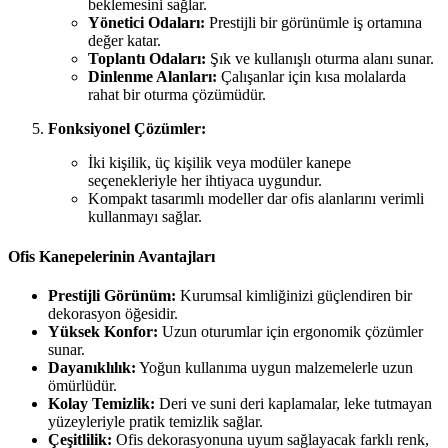
beklemesini sağlar.
Yönetici Odaları:
Prestijli bir görünümle iş ortamına
değer katar.
Toplantı Odaları:
Şık ve kullanışlı oturma alanı sunar.
Dinlenme Alanları:
Çalışanlar için kısa molalarda
rahat bir oturma çözümüdür.
Fonksiyonel Çözümler:
İki kişilik, üç kişilik veya modüler kanepe
seçenekleriyle her ihtiyaca uygundur.
Kompakt tasarımlı modeller dar ofis alanlarını verimli
kullanmayı sağlar.
Ofis Kanepelerinin Avantajları
Prestijli Görünüm:
Kurumsal kimliğinizi güçlendiren bir
dekorasyon öğesidir.
Yüksek Konfor:
Uzun oturumlar için ergonomik çözümler
sunar.
Dayanıklılık:
Yoğun kullanıma uygun malzemelerle uzun
ömürlüdür.
Kolay Temizlik:
Deri ve suni deri kaplamalar, leke tutmayan
yüzeyleriyle pratik temizlik sağlar.
Çeşitlilik:
Ofis dekorasyonuna uyum sağlayacak farklı renk,