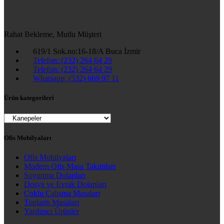
Rahat Bekleme, Mutlu Müşteri
619/1 Sok.no:16-18/A Buca İzmir
Telefon: (232) 264 64 29
Telefon: (232) 264 64 29
Whatsapp: (532) 669 97 11
Ürün kategorileri
Ofis Mobilyaları
Ofis Mobilyaları
Modern Ofis Masa Takımları
Soyunma Dolapları
Dosya ve Evrak Dolapları
Çoklu Çalışma Masaları
Toplantı Masaları
Yardımcı Ürünler