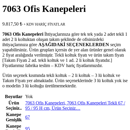
7063 Ofis Kanepeleri
9.817,50
₺
+ KDV HARİÇ FİYATLAR
7063 Ofis Kanepeleri
İhtiyaçlarınıza göre tek tek yada 2 adet tekli 1
adet 2 li koltuktan oluşan takım şeklinde de ofisinizdeki
ihtiyaçlarınıza göre
AŞAĞIDAKİ SEÇENEKLERDEN
seçim
yapabilirsiniz. Ürün grupları içersin de yer alan ürünler genel olarak
2 fiyat aralığında verilmiştir. Tekli koltuk fiyatı ve ürün takım fiyatı
[Takım Fiyatı 2 ad. tekli koltuk ve 1 ad. 2 li koltuk fiyatıdır.]
Fiyatlarımız fabrika teslim – KDV hariç fiyatlarımızdır.
Ürün seçenek kısmında tekli koltuk – 2 li koltuk – 3 lü koltuk ve
Takım Fiyatı yer almaktadır. Ürün seçeneklerinde 3 lü koltuk yok ise
o modelin 3 lü koltuğu üretilmemektedir.
Boyutlar
Yok
Ürün
7063 Ofis Kanepeleri
,
7063 Ofis Kanepeleri Tekli 67 /
Seçiniz..
95 / 95 H cm
,
Ürün Seçiniz…
Kanepe
67
Genişlik
Kanepe
95