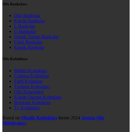
Ofis Bankoları
Düz Bankolar
Küçük Bankolar
L Bankolar
U Bankolar
Düşük Tablalı Bankolar
Çıtalı Bankolar
Klasik Bankolar
Ofis Koltukları
Müdür Koltukları
Çalışma Koltukları
Fileli Koltuklar
Toplantı Koltukları
Ofis Kanepeleri
Klasik Oturma Koltukları
Bekleme Koltukları
Tv Koltukları
Based on
Misafir Koltukları
theme
2024
Argeta Ofis
Mobilyaları
.