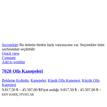
Seçenekler
Bu ürünün birden fazla varyasyonu var. Seçenekler ürün
sayfasından seçilebilir
Quick view
Compare
Add to wishlist
7020 Ofis Kanepeleri
Bekleme Koltuğu
,
Kanepeler
,
Klasik Ofis Kanepesi
,
Küçük Ofis
Kanepesi
9.817,50
₺
–
45.507,00
₺
Fiyat aralığı: 9.817,50 ₺ - 45.507,00 ₺
+
KDV HARİÇ FİYATLAR