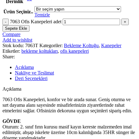
Derinlik
Ürün Seçiniz..
Temizle
7063 Ofis Kanepeleri adet
Sepete Ekle
Compare
Add to wishlist
Stok kodu:
7063T
Kategoriler:
Bekleme Koltuğu
,
Kanepeler
Etiketler:
bekleme koltukları
,
ofis kanepeleri
Share:
Açıklama
Nakliye ve Teslimat
Deri Seçenekleri
Açıklama
7063 Ofis Kanepeleri, konfor ve bir arada sunar. Geniş oturma ve
sırt dayama alanı sayesinde misafirlerinizin ziyaretlerinde rahat
etmelerini sağlar. Ofisinizin dekoruna uygun seçimleri sipariş edin.
GÖVDE
Oturum: 2. sınıf fırın kurusu masif kayın kereste malzemeden imal
edilmiștir, ahșap iskelete üzerine 10cm kalınlığında 35HR sünger ile
döșeme yapılmaktadır.