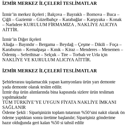
İZMİR MERKEZ İLÇELERİ TESLİMATLAR
İzmir’in merkez ilçeleri ; Balçova – Bayraklı – Bornova – Buca –
Çiğli – Gaziemir – Güzelbahçe – Karabağlar – Karşıyaka – Konak
– Narlıdere KURULUM FİRMAMIZA , NAKLİYE ALICIYA
AİTTİR.
İzmir’in Diğer ilçeleri
Aliağa – Bayındır – Bergama – Beydağ – Çeşme – Dikili – Foça –
Karaburun – Kemalpaşa – Kınık – Kiraz – Menderes – Menemen –
Ödemiş – Seferihisar – Selçuk – Tire – Torbalı ve Urla için
NAKLİYE VE KURULUM ALICIYA AİTTİR.
İZMİR MERKEZ İLÇELERİ TESLİMATLAR
Şehirlerarası taşılamacılık yapan kamyonlara ürün yarı demonte
yada demonte olarak teslim edilir.
İzmir dışı ürün alımlarında bina kapısında sizlere ürün teslimatı
yapılmaktadır
TÜM TÜRKİYE’YE UYGUN FİYATA NAKLİYE İMKANI
SAĞLANIR
Ödeme Şekli : Siparişinizin toplam tutarının %50’sini nakit olarak ön
ödeme yaptıktan sonra üretime başlanılır; Siparişiniz gönderime
hazır olduğunda geri kalan %50 si tahsil edilir