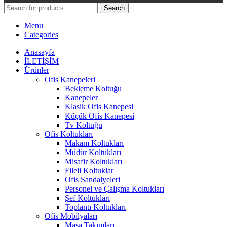
Search
Menu
Categories
Anasayfa
İLETİŞİM
Ürünler
Ofis Kanepeleri
Bekleme Koltuğu
Kanepeler
Klasik Ofis Kanepesi
Küçük Ofis Kanepesi
Tv Koltuğu
Ofis Koltukları
Makam Koltukları
Müdür Koltukları
Misafir Koltukları
Fileli Koltuklar
Ofis Sandalyeleri
Personel ve Çalışma Koltukları
Şef Koltukları
Toplantı Koltukları
Ofis Mobilyaları
Masa Takımları