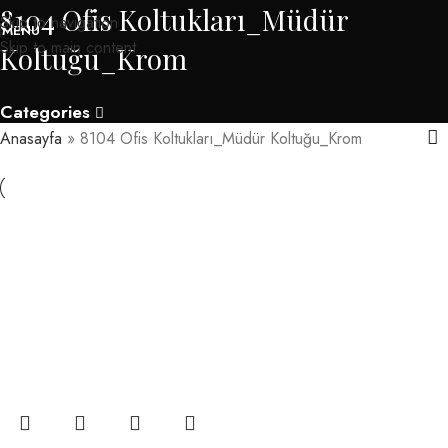
8104 Ofis Koltukları_Müdür
Skip to navigation
MENU
Skip to main content
Koltuğu_Krom
Categories
Anasayfa
»
8104 Ofis Koltukları_Müdür Koltuğu_Krom