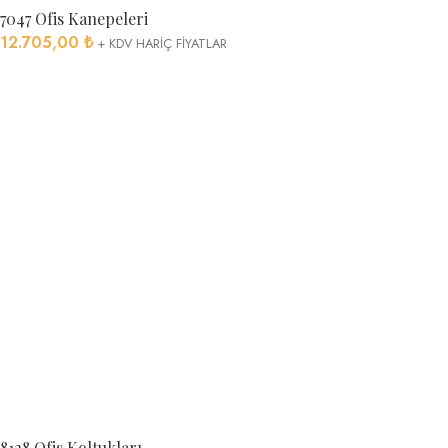
7047 Ofis Kanepeleri
12.705,00
₺
+ KDV HARİÇ FİYATLAR
8128 Ofis Koltukları