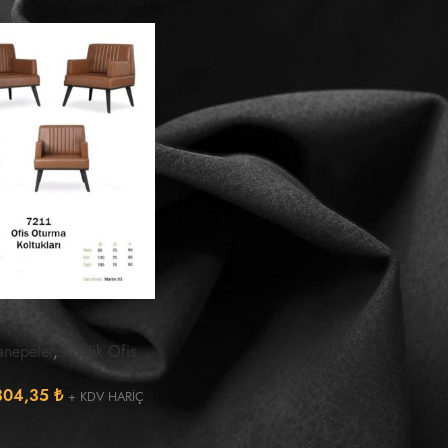
i
anepeler
,
Küçük Ofis
304,35
₺
+ KDV HARİÇ