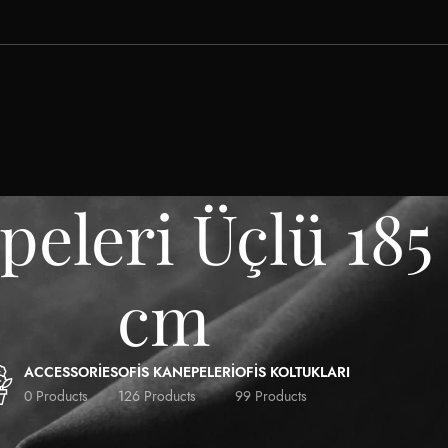
peleri Üçlü 185 
cm
ACCESSORIES
OFIS KANEPELERI
OFIS KOLTUKLARI
0 Products
126 Products
99 Products
is Kanepeleri Üçlü 185 / 75 / 80 H cm
Show
9
12