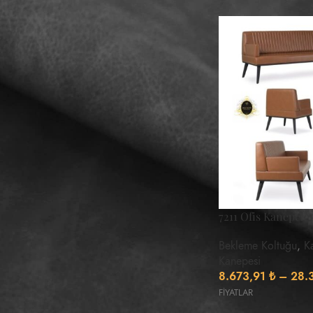
FILTRELE
KANEPE GENIŞLIKLERI
130
1
185
7211 Ofis Kanepeler
1
80
1
Bekleme Koltuğu
,
K
Kanepesi
8.673,91
₺
–
28.
FİYATLAR
KANEPE DERINLIKLERI