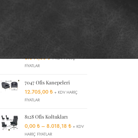
75
1
TOP RATED PRODUCTS
8041 Ofis Koltukları
8.041,00
₺
+ KDV HARİÇ
FİYATLAR
7047 Ofis Kanepeleri
12.705,00
₺
+ KDV HARİÇ
FİYATLAR
8128 Ofis Koltukları
0,00
₺
–
8.018,18
₺
+ KDV
HARİÇ FİYATLAR