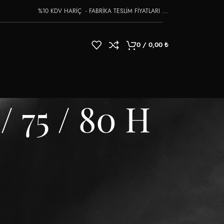
%10 KDV HARİÇ - FABRİKA TESLİM FİYATLARI ...
0
/
0,00
₺
/ 75 / 80 H
18
24