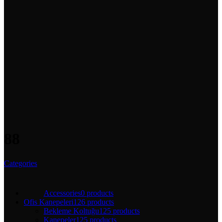
88
Categories
Accessories
0 products
Ofis Kanepeleri
126 products
Bekleme Koltuğu
125 products
Kanepeler
125 products