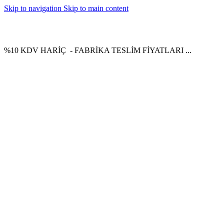
Skip to navigation
Skip to main content
(0232) 264 64 29 - (0532) 401 17 11
ARGETAOFİS@GMAİL.COM
%10 KDV HARİÇ - FABRİKA TESLİM FİYATLARI ...