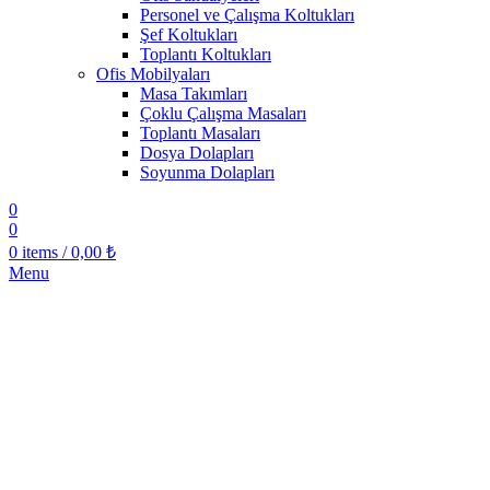
Personel ve Çalışma Koltukları
Şef Koltukları
Toplantı Koltukları
Ofis Mobilyaları
Masa Takımları
Çoklu Çalışma Masaları
Toplantı Masaları
Dosya Dolapları
Soyunma Dolapları
0
0
0
items
/
0,00
₺
Menu