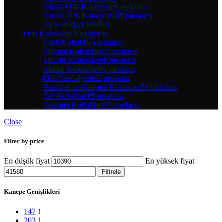
Klasik Ofis Kanepesi
69 products
Küçük Ofis Kanepesi
107 products
Tv Koltuğu
1 product
Ofis Koltukları
99 products
Fileli Koltuklar
5 products
Makam Koltukları
22 products
Misafir Koltukları
96 products
Müdür Koltukları
89 products
Ofis Sandalyeleri
2 products
Personel ve Çalışma Koltukları
51 products
Şef Koltukları
65 products
Toplantı Koltukları
95 products
Close
Filter by price
En düşük fiyat
En yüksek fiyat
Filtrele
Kanepe Genişlikleri
147
1
203
1