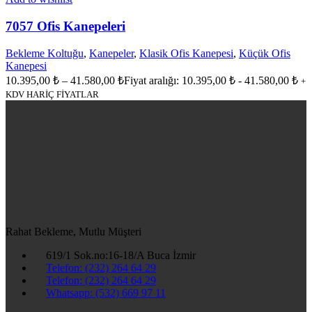
7057 Ofis Kanepeleri
Bekleme Koltuğu
,
Kanepeler
,
Klasik Ofis Kanepesi
,
Küçük Ofis
Kanepesi
10.395,00
₺
–
41.580,00
₺
Fiyat aralığı: 10.395,00 ₺ - 41.580,00 ₺
+
KDV HARİÇ FİYATLAR
Rahat Bekleme, Mutlu Müşteri
619/1 Sok.no:16-18/A Buca İzmir
Telefon: (232) 264 64 29
Telefon: (232) 264 64 29
Whatsapp: (532) 669 97 11