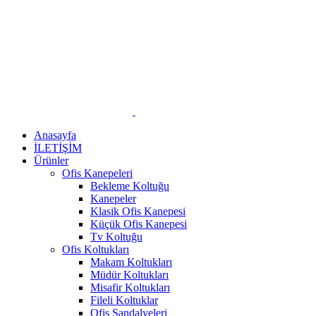
Anasayfa
İLETİŞİM
Ürünler
Ofis Kanepeleri
Bekleme Koltuğu
Kanepeler
Klasik Ofis Kanepesi
Küçük Ofis Kanepesi
Tv Koltuğu
Ofis Koltukları
Makam Koltukları
Müdür Koltukları
Misafir Koltukları
Fileli Koltuklar
Ofis Sandalyeleri