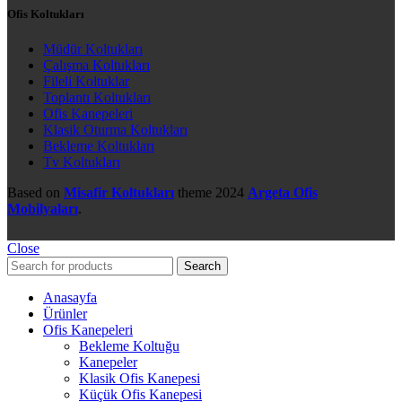
Ofis Koltukları
Müdür Koltukları
Çalışma Koltukları
Fileli Koltuklar
Toplantı Koltukları
Ofis Kanepeleri
Klasik Oturma Koltukları
Bekleme Koltukları
Tv Koltukları
Based on
Misafir Koltukları
theme
2024
Argeta Ofis
Mobilyaları
.
Close
Search
Anasayfa
Ürünler
Ofis Kanepeleri
Bekleme Koltuğu
Kanepeler
Klasik Ofis Kanepesi
Küçük Ofis Kanepesi