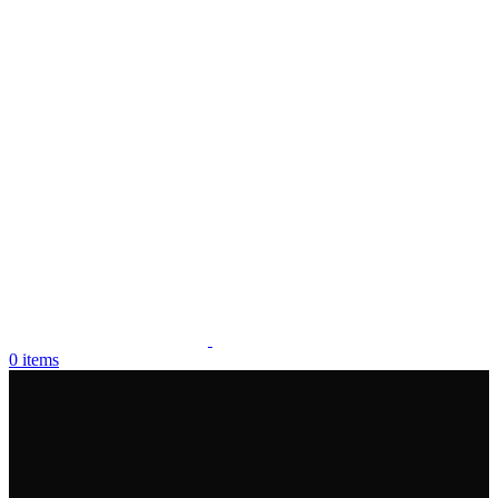
0
items