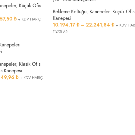
anepeler
,
Küçük Ofis
Bekleme Koltuğu
,
Kanepeler
,
Küçük Ofis
Kanepesi
157,50
₺
+ KDV HARİÇ
10.194,17
₺
–
22.241,84
₺
+ KDV HAR
FİYATLAR
i
anepeler
,
Klasik Ofis
is Kanepesi
849,96
₺
+ KDV HARİÇ