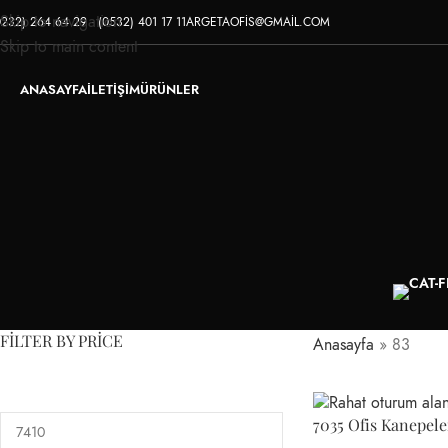
Skip to navigation
0232) 264 64 29 - (0532) 401 17 11
ARGETAOFİS@GMAİL.COM
Skip to main content
ANASAYFA
İLETİŞİM
ÜRÜNLER
FILTER BY PRICE
Anasayfa
»
83
7035 Ofis Kanepele