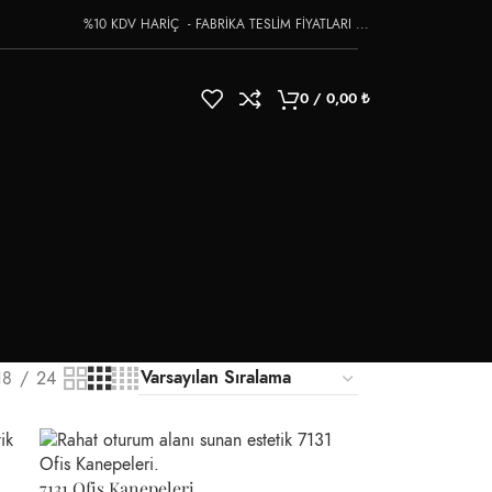
%10 KDV HARİÇ - FABRİKA TESLİM FİYATLARI ...
0
/
0,00
₺
18
24
7131 Ofis Kanepeleri