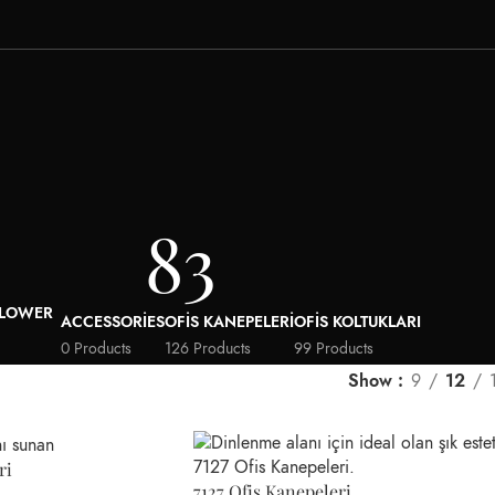
83
ACCESSORIES
OFIS KANEPELERI
OFIS KOLTUKLARI
0 Products
126 Products
99 Products
Show
9
12
ri
7127 Ofis Kanepeleri