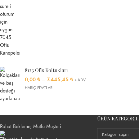
8123 Ofis Koltukları
0,00
₺
–
7.445,45
₺
+ KDV
HARİÇ FİYATLAR
ÜRÜN KATEGORIL
Rahat Bekleme, Mutlu Müşteri