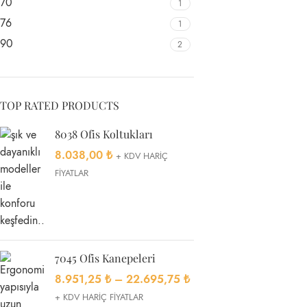
70
1
76
1
90
2
TOP RATED PRODUCTS
8038 Ofis Koltukları
8.038,00
₺
+ KDV HARİÇ
FİYATLAR
7045 Ofis Kanepeleri
8.951,25
₺
–
22.695,75
₺
+ KDV HARİÇ FİYATLAR