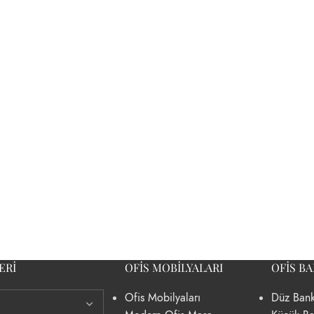
ERI
OFIS MOBILYALARI
OFIS B
Ofis Mobilyaları
Düz Bank