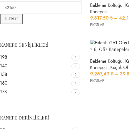
Bekleme Koltuğu
,
K
Kanepesi
9.817,50
₺
–
42.
FILTRELE
FİYATLAR
KANEPE GENIŞLIKLERI
7161 Ofis Kanepeler
198
1
Bekleme Koltuğu
,
K
140
1
Kanepesi
,
Küçük Of
9.267,43
₺
–
39.
158
2
FİYATLAR
160
1
178
2
KANEPE DERINLIKLERI