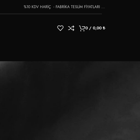
%10 KDV HARİÇ - FABRİKA TESLİM FİYATLARI ...
0
/
0,00
₺
18
24