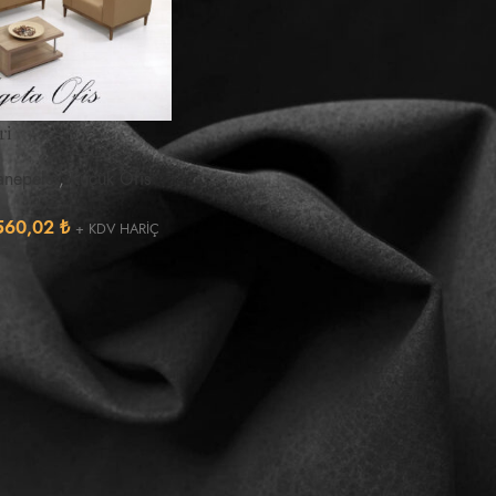
ri
anepeler
,
Küçük Ofis
560,02
₺
+ KDV HARİÇ