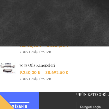
TOP RATED PRODUCTS
8009 Ofis Koltukları
8.009,00
₺
+ KDV HARİÇ
FİYATLAR
7010 Ofis Kanepeleri
12.705,00
₺
–
37.537,50
₺
+ KDV HARİÇ FİYATLAR
7058 Ofis Kanepeleri
9.240,00
₺
–
38.692,50
₺
+ KDV HARİÇ FİYATLAR
ÜRÜN KATEGORIL