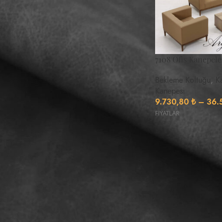
FILTRELE
7108 Ofis Kanepele
KANEPE GENIŞLIKLERI
Bekleme Koltuğu
,
K
Kanepesi
107
1
9.730,80
₺
–
36.
180
FİYATLAR
1
KANEPE DERINLIKLERI
86
1