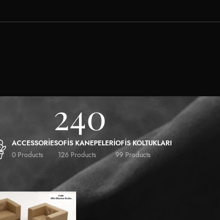
240
ACCESSORIES
OFIS KANEPELERI
OFIS KOLTUKLARI
0 Products
126 Products
99 Products
Show
9
12