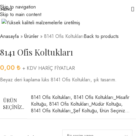
Skip to navigation
MENU
Skip to main content
Anasayfa
»
Ürünler
»
8141 Ofis Koltukları
Back to products
8141 Ofis Koltukları
0,00
₺
+ KDV HARİÇ FİYATLAR
Beyaz deri kaplama lüks 8141 Ofis Koltukları, şık tasarım.
8141 Ofis Koltukları
,
8141 Ofis Koltukları_Misafir
ÜRÜN
Koltuğu
,
8141 Ofis Koltukları_Müdür Koltuğu
,
SEÇINIZ..
8141 Ofis Koltukları_Şef Koltuğu
,
Ürün Seçiniz…