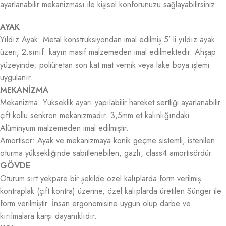
ayarlanabilir mekanizması ile kişisel konforunuzu sağlayabilirsiniz.
AYAK
Yıldız Ayak: Metal konstrüksiyondan imal edilmiș 5’ li yıldız ayak
üzeri, 2.sınıf kayın masif malzemeden imal edilmektedir. Ahșap
yüzeyinde; poliüretan son kat mat vernik veya lake boya ișlemi
uygulanır.
MEKANİZMA
Mekanizma: Yükseklik ayarı yapılabilir hareket sertliği ayarlanabilir
çift kollu senkron mekanizmadır. 3,5mm et kalınlığındaki
Alüminyum malzemeden imal edilmiștir.
Amortisör: Ayak ve mekanizmaya konik geçme sistemli, istenilen
oturma yüksekliğinde sabitlenebilen, gazlı, class4 amortisördür.
GÖVDE
Oturum sırt yekpare bir șekilde özel kalıplarda form verilmiș
kontraplak (çift kontra) üzerine, özel kalıplarda üretilen Sünger ile
form verilmiștir. İnsan ergonomisine uygun olup darbe ve
kırılmalara karșı dayanıklıdır.