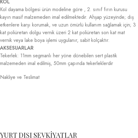
KOL
Kol dayama bölgesi ürün modeline göre , 2. sınıf fırın kurusu
kayın masif malzemeden imal edilmektedir. Ahșap yüzeyinde; dıș
etkenlere karșı korumak, ve uzun ömürlü kullanım sağlamak için; 3
kat poliüretan dolgu vernik üzeri 2 kat poliüretan son kat mat
vernik veya lake boya ișlemi uygulanır, sabit kolçaktır.
AKSESUARLAR
Tekerlek: 11mm segmanlı her yöne dönebilen sert plastik
malzemeden imal edilmiș, 50mm çapında tekerleklerdir
Nakliye ve Teslimat
YURT DIŞI SEVKİYATLAR