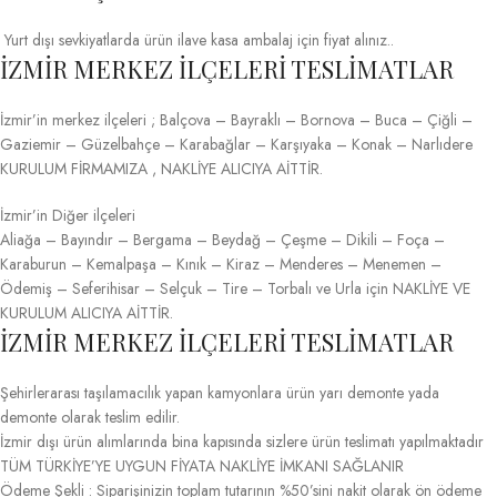
Yurt dışı sevkiyatlarda ürün ilave kasa ambalaj için fiyat alınız..
İZMİR MERKEZ İLÇELERİ TESLİMATLAR
İzmir’in merkez ilçeleri ; Balçova – Bayraklı – Bornova – Buca – Çiğli –
Gaziemir – Güzelbahçe – Karabağlar – Karşıyaka – Konak – Narlıdere
KURULUM FİRMAMIZA , NAKLİYE ALICIYA AİTTİR.
İzmir’in Diğer ilçeleri
Aliağa – Bayındır – Bergama – Beydağ – Çeşme – Dikili – Foça –
Karaburun – Kemalpaşa – Kınık – Kiraz – Menderes – Menemen –
Ödemiş – Seferihisar – Selçuk – Tire – Torbalı ve Urla için NAKLİYE VE
KURULUM ALICIYA AİTTİR.
İZMİR MERKEZ İLÇELERİ TESLİMATLAR
Şehirlerarası taşılamacılık yapan kamyonlara ürün yarı demonte yada
demonte olarak teslim edilir.
İzmir dışı ürün alımlarında bina kapısında sizlere ürün teslimatı yapılmaktadır
TÜM TÜRKİYE’YE UYGUN FİYATA NAKLİYE İMKANI SAĞLANIR
Ödeme Şekli : Siparişinizin toplam tutarının %50’sini nakit olarak ön ödeme