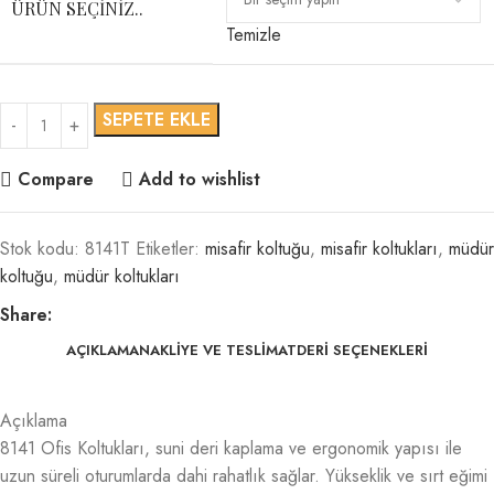
ÜRÜN SEÇINIZ..
Temizle
SEPETE EKLE
Compare
Add to wishlist
Stok kodu:
8141T
Etiketler:
misafir koltuğu
,
misafir koltukları
,
müdür
koltuğu
,
müdür koltukları
Share:
AÇIKLAMA
NAKLIYE VE TESLIMAT
DERI SEÇENEKLERI
Açıklama
8141 Ofis Koltukları, suni deri kaplama ve ergonomik yapısı ile
uzun süreli oturumlarda dahi rahatlık sağlar. Yükseklik ve sırt eğimi