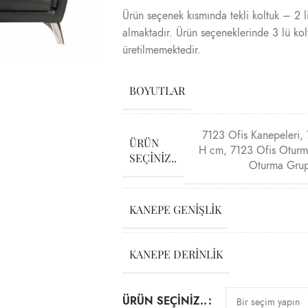
Ürün seçenek kısmında tekli koltuk – 2 li
almaktadır. Ürün seçeneklerinde 3 lü kol
üretilmemektedir.
BOYUTLAR
7123 Ofis Kanepeleri
,
ÜRÜN
H cm
,
7123 Ofis Oturm
SEÇINIZ..
Oturma Grup
KANEPE GENIŞLIK
KANEPE DERINLIK
ÜRÜN SEÇINIZ..