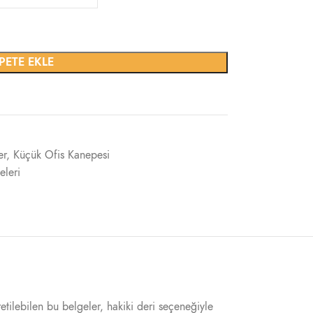
PETE EKLE
er
,
Küçük Ofis Kanepesi
eleri
retilebilen bu belgeler, hakiki deri seçeneğiyle