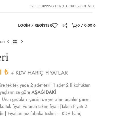
FREE SHIPPING FOR ALL ORDERS OF $150
LOGIN / REGISTER
0
/
0,00
₺
eri
ri
11
₺
+ KDV HARİÇ FİYATLAR
re tek tek yada 2 adet tekli 1 adet 2 li koltuktan
iyaçlarınıza göre
AŞAĞIDAKİ
. Ürün grupları içersin de yer alan ürünler genel
 koltuk fiyatı ve ürün takım fiyatı [Takım Fiyatı 2
ıdır.] Fiyatlarımız fabrika teslim – KDV hariç