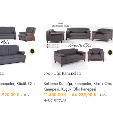
eri
7006 Ofis Kanepeleri
anepeler
,
Küçük Ofis
Bekleme Koltuğu
,
Kanepeler
,
Klasik Ofis
Kanepesi
,
Küçük Ofis Kanepesi
6.990,00
₺
11.550,00
₺
–
54.285,00
₺
+ KDV
+ KDV
HARİÇ FİYATLAR