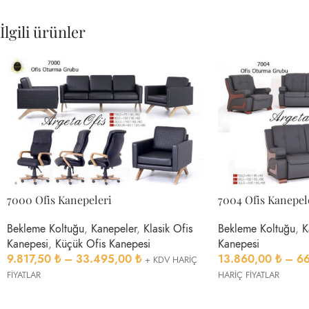
İlgili ürünler
7000 Ofis Kanepeleri
7004 Ofis Kanepel
Bekleme Koltuğu
,
Kanepeler
,
Klasik Ofis
Bekleme Koltuğu
,
K
Kanepesi
,
Küçük Ofis Kanepesi
Kanepesi
9.817,50
₺
–
33.495,00
₺
13.860,00
₺
–
6
+ KDV HARİÇ
FİYATLAR
HARİÇ FİYATLAR