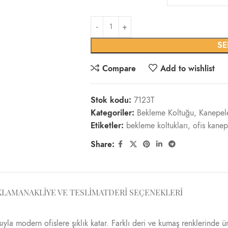
SE
Compare
Add to wishlist
Stok kodu:
7123T
Kategoriler:
Bekleme Koltuğu
,
Kanepel
Etiketler:
bekleme koltukları
,
ofis kanep
Share:
KLAMA
NAKLIYE VE TESLIMAT
DERI SEÇENEKLERI
sıyla modern ofislere şıklık katar. Farklı deri ve kumaş renklerinde ü