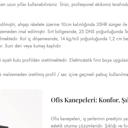
arken uzun yıllar kullanabilirsiniz. Ürün, profesyonel ekibimiz tarafı
edilmiștir, ahșap iskelete üzerine 10cm kalınlığında 35HR sünger il
malzemeden imal edilmiștir. Sırt bölgesinde, 25 DNS yoğunluğunda 5c
 edilmektedir. Kol iç döșemesinde; 14 kg/m3 yoğunluğunda 1,2 cm be
. Suni deri veya kumaș kaplıdır.
iyah kutu profilden üretilmektedir. Elektrostatik fırın boya uygula
tik malzemeden üretilmiș profil / sac içine geçmeli pabuç kullanılma
Ofis Kanepeleri: Konfor, Şı
Ofis kanepeleri, iş yerlerinin prestijini y
estetik oturma çözümleridir. Şıklığı ve f