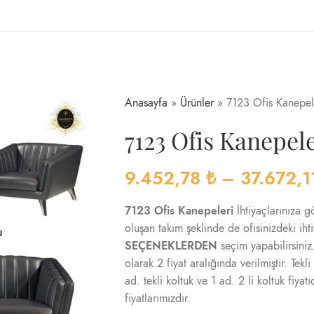
Anasayfa
»
Ürünler
»
7123 Ofis Kanepel
7123 Ofis Kanepele
9.452,78
₺
–
37.672,
7123 Ofis Kanepeleri
İhtiyaçlarınıza gö
oluşan takım şeklinde de ofisinizdeki iht
SEÇENEKLERDEN
seçim yapabilirsiniz
olarak 2 fiyat aralığında verilmiştir. Tekli
ad. tekli koltuk ve 1 ad. 2 li koltuk fiyat
fiyatlarımızdır.