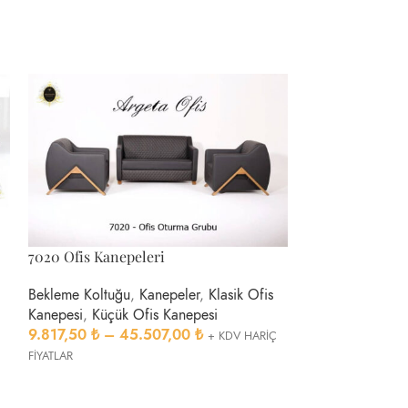
7020 Ofis Kanepeleri
7024 Ofis Kanep
Bekleme Koltuğu
,
Kanepeler
,
Klasik Ofis
Bekleme Koltuğu
Kanepesi
,
Küçük Ofis Kanepesi
Kanepesi
,
Küçük
9.817,50
₺
–
45.507,00
₺
+ KDV HARİÇ
9.817,50
₺
–
4
FİYATLAR
FİYATLAR