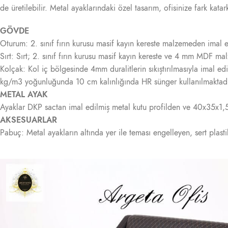
de üretilebilir. Metal ayaklarındaki özel tasarım, ofisinize fark kat
GÖVDE
Oturum: 2. sınıf fırın kurusu masif kayın kereste malzemeden imal 
Sırt: Sırt; 2. sınıf fırın kurusu masif kayın kereste ve 4 mm MDF 
Kolçak: Kol iç bölgesinde 4mm duralitlerin sıkıștırılmasıyla imal
kg/m3 yoğunluğunda 10 cm kalınlığında HR sünger kullanılmaktadır
METAL AYAK
Ayaklar DKP sactan imal edilmiș metal kutu profilden ve 40x35x1,5 s
AKSESUARLAR
Pabuç: Metal ayakların altında yer ile teması engelleyen, sert plas