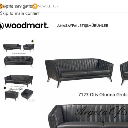
Skip to navigation
(+035) 527-1710-70
NEWSLETTER
Skip to main content
ANASAYFA
İLETİŞİM
ÜRÜNLER